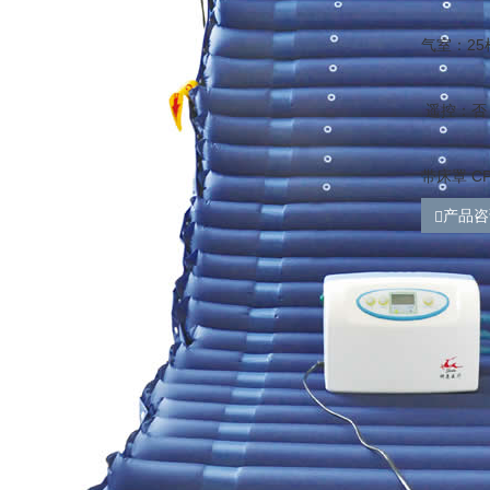
气室：25
遥控：否
带床罩 C
产品咨