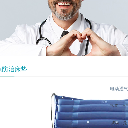
疮防治床垫
电动透气
气道：三
波动：是