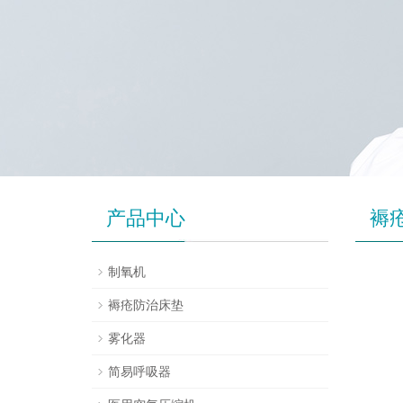
产品中心
褥
制氧机
褥疮防治床垫
雾化器
简易呼吸器