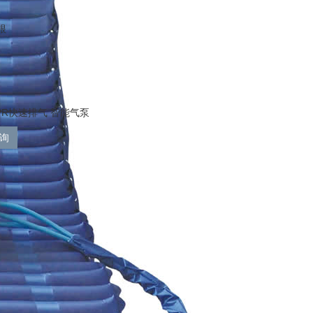
根
PR快速排气 智能气泵
询